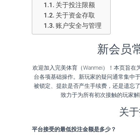
关于投注限额
关于资金存取
账户安全与管理
新会员
欢迎加入完美体育（Wanmei）！本页旨
台各项基础操作。新玩家的疑问通常集中
被锁定、提款是否产生手续费，还是遗忘
致力于为所有初次接触的玩家
关于
平台接受的最低投注金额是多少？