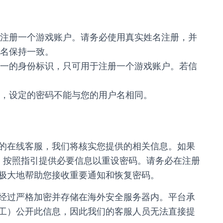
注册一个游戏账户。请务必使用真实姓名注册，并
名保持一致。
一的身份标识，只可用于注册一个游戏账户。若信
，设定的密码不能与您的用户名相同。
的在线客服，我们将核实您提供的相关信息。如果
"，按照指引提供必要信息以重设密码。请务必在注册
极大地帮助您接收重要通知和恢复密码。
经过严格加密并存储在海外安全服务器内。平台承
工）公开此信息，因此我们的客服人员无法直接提