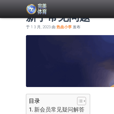
新手常见问题
于
1 3 月, 2023
由
热血小李
发布
目录
新会员常见疑问解答