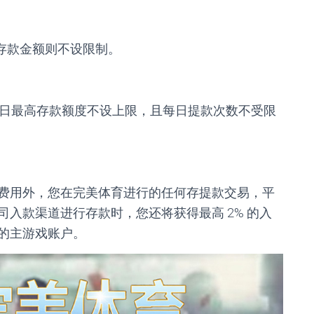
高存款金额则不设限制。
。每日最高存款额度不设上限，且每日提款次数不受限
费用外，您在完美体育进行的任何存提款交易，平
入款渠道进行存款时，您还将获得最高 2% 的入
的主游戏账户。