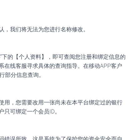
认，我们将无法为您进行名称修改。
心”下的【个人资料】，即可查阅您注册和绑定信息的
系在线客服寻求具体的查询指导。在移动APP客户
进行部分信息查询。
使用，您需要改用一张尚未在本平台绑定过的银行
户只可绑定一个会员ID。
码错误所致，这是系统为了保护您的资金安全而自