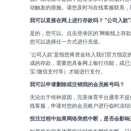
动触发的措施。请您及时与在线客服联系，
我可以直接在网上进行存款吗？ “公司入款”
是的，您可以。点击登录区的“网银线上存款”
您可以选择任一方式进行充值。
“公司入款”是指您将资金转入我们官方指定
成的存款，需要您具备网上银行功能，或已
宝/微信支付等）才能进行支付。
我可以申请删除或注销我的会员账号吗？
无论出于何种原因，完美体育平台通常不提
线客服，申请对您的会员账户进行临时冻结
投注过程中如果网络突然中断，是否会影响