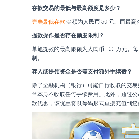
存款交易的最低与最高额度是多少？
完美最低存款
金额为人民币 50 元。而最
提款操作是否存在额度限制？
单笔提款的最高限额为人民币 100 万元
制。
存入或提领资金是否需支付额外手续费？
除了金融机构（银行）可能自行收取的交易
台本身不收取任何手续费用。此外，通过公司
款优惠，该优惠将以筹码形式直接充值到您