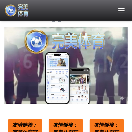
完美体育app
切换导
友情链接：
友情链接：
友情链接：