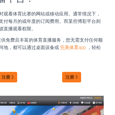
时观看体育比赛的网站或移动应用。通常情况下，
支付每月的或年度的订阅费用。而某些博彩平台则
锁直播观看权限。
们提供免费且丰富的体育直播服务，您无需支付任何额
何地，都可以通过桌面设备或
完美体育app
，轻松
注册 2
注册 3