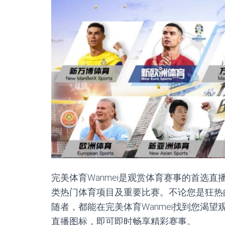
完美体育Wanmei是观赏体育赛事的首选
类热门体育项目及重要比赛。不论您是狂热
随者，都能在完美体育Wanmei找到您渴
直播图标，即可即时畅享精彩赛事。