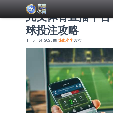
完美体育直播平台
球投注攻略
于
13 1 月, 2025
由
热血小李
发布