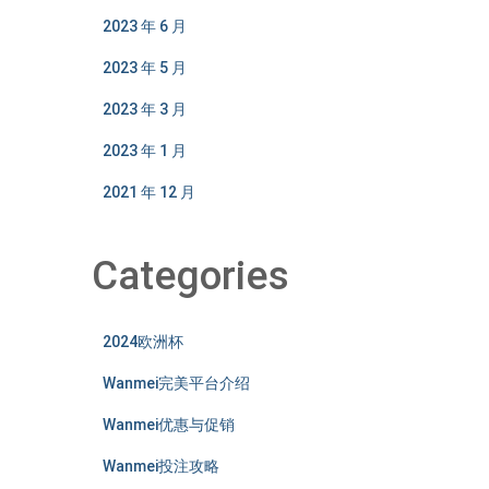
2023 年 6 月
2023 年 5 月
2023 年 3 月
2023 年 1 月
2021 年 12 月
Categories
2024欧洲杯
Wanmei完美平台介绍
Wanmei优惠与促销
Wanmei投注攻略