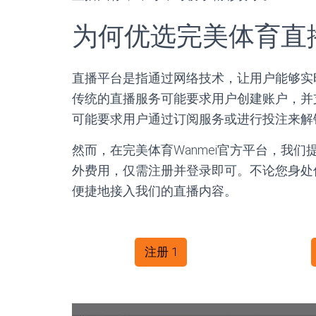
为何优选完美体育直
直播平台是指通过网络技术，让用户能够实
传统的直播服务可能要求用户创建账户，并
可能要求用户通过订阅服务或进行投注来解
然而，在完美体育Wanmei官方平台，我
外费用，仅需注册并登录即可。不论您身处
便捷地接入我们的直播内容。
注册 1