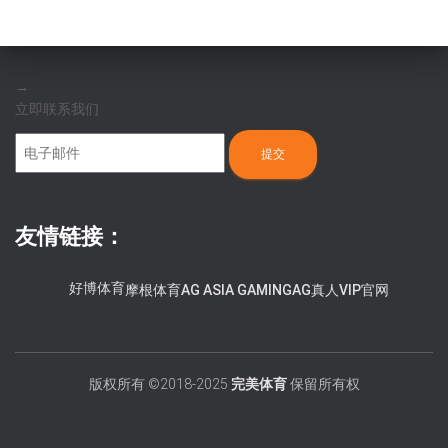
→
立即联系我们
友情链接：
好博体育
摩根体育
AG ASIA GAMING
AG真人VIP官网
版权所有 ©2018-2025
完美体育
保留所有权